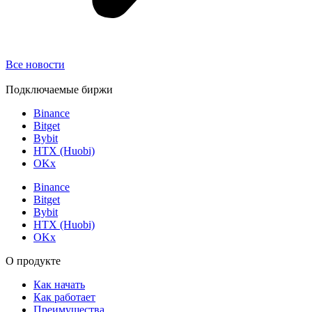
Все новости
Подключаемые биржи
Binance
Bitget
Bybit
HTX (Huobi)
OKx
Binance
Bitget
Bybit
HTX (Huobi)
OKx
О продукте
Как начать
Как работает
Преимущества