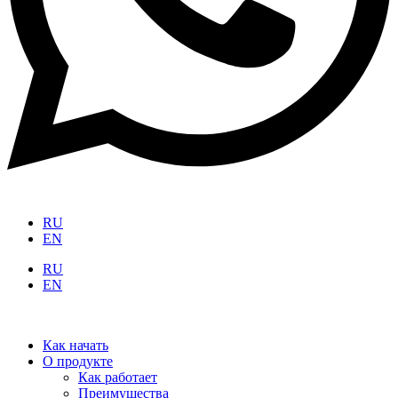
RU
EN
RU
EN
Как начать
О продукте
Как работает
Преимущества