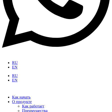
RU
EN
RU
EN
Как начать
О продукте
Как работает
Преимущества