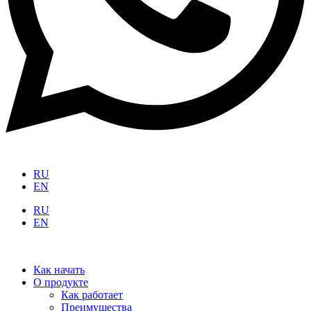
RU
EN
RU
EN
Как начать
О продукте
Как работает
Преимущества