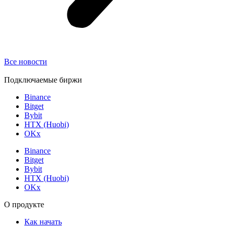
Все новости
Подключаемые биржи
Binance
Bitget
Bybit
HTX (Huobi)
OKx
Binance
Bitget
Bybit
HTX (Huobi)
OKx
О продукте
Как начать