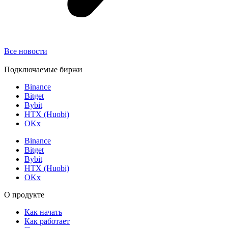
Все новости
Подключаемые биржи
Binance
Bitget
Bybit
HTX (Huobi)
OKx
Binance
Bitget
Bybit
HTX (Huobi)
OKx
О продукте
Как начать
Как работает