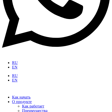
RU
EN
RU
EN
Как начать
О продукте
Как работает
Преимущества