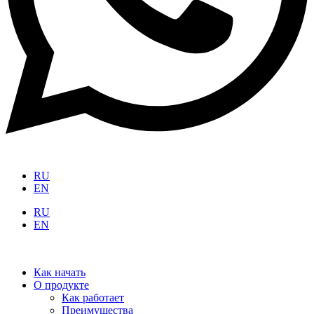
RU
EN
RU
EN
Как начать
О продукте
Как работает
Преимущества