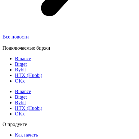
Все новости
Подключаемые биржи
Binance
Bitget
Bybit
HTX (Huobi)
OKx
Binance
Bitget
Bybit
HTX (Huobi)
OKx
О продукте
Как начать