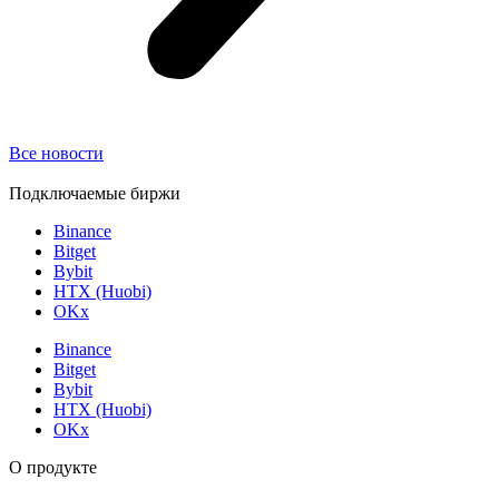
Все новости
Подключаемые биржи
Binance
Bitget
Bybit
HTX (Huobi)
OKx
Binance
Bitget
Bybit
HTX (Huobi)
OKx
О продукте