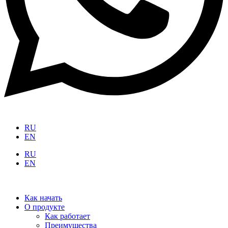
RU
EN
RU
EN
Как начать
О продукте
Как работает
Преимущества