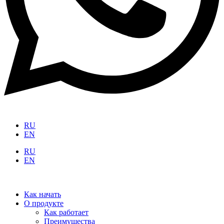
RU
EN
RU
EN
Как начать
О продукте
Как работает
Преимущества