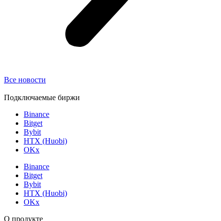
Все новости
Подключаемые биржи
Binance
Bitget
Bybit
HTX (Huobi)
OKx
Binance
Bitget
Bybit
HTX (Huobi)
OKx
О продукте