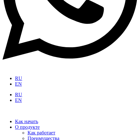
RU
EN
RU
EN
Как начать
О продукте
Как работает
Преимущества