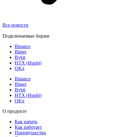
Все новости
Подключаемые биржи
Binance
Bitget
Bybit
HTX (Huobi)
OKx
Binance
Bitget
Bybit
HTX (Huobi)
OKx
О продукте
Как начать
Как работает
Преимущества