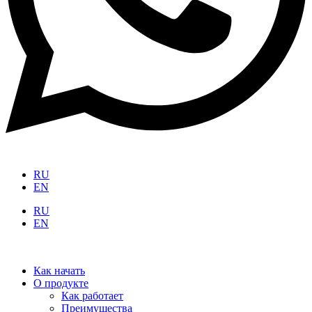
RU
EN
RU
EN
Как начать
О продукте
Как работает
Преимущества