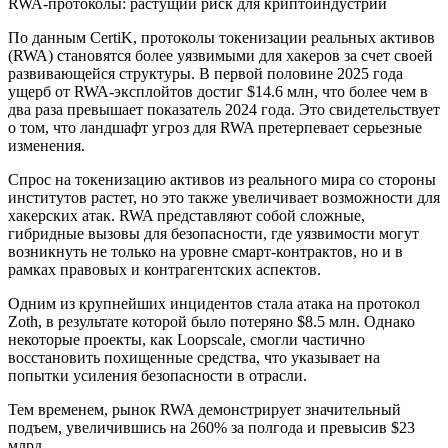
RWA-протоколы: растущий риск для криптоиндустрии
По данным CertiK, протоколы токенизации реальных активов
(RWA) становятся более уязвимыми для хакеров за счет своей
развивающейся структуры. В первой половине 2025 года
ущерб от RWA-эксплойтов достиг $14.6 млн, что более чем в
два раза превышает показатель 2024 года. Это свидетельствует
о том, что ландшафт угроз для RWA претерпевает серьезные
изменения.
Спрос на токенизацию активов из реального мира со стороны
институтов растет, но это также увеличивает возможности для
хакерских атак. RWA представляют собой сложные,
гибридные вызовы для безопасности, где уязвимости могут
возникнуть не только на уровне смарт-контрактов, но и в
рамках правовых и контрагентских аспектов.
Одним из крупнейших инцидентов стала атака на протокол
Zoth, в результате которой было потеряно $8.5 млн. Однако
некоторые проекты, как Loopscale, смогли частично
восстановить похищенные средства, что указывает на
попытки усиления безопасности в отрасли.
Тем временем, рынок RWA демонстрирует значительный
подъем, увеличившись на 260% за полгода и превысив $23
млрд.