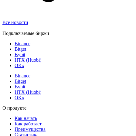
Все новости
Подключаемые биржи
Binance
Bitget
Bybit
HTX (Huobi)
OKx
Binance
Bitget
Bybit
HTX (Huobi)
OKx
О продукте
Как начать
Как работает
Преимущества
Статистика