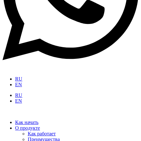
RU
EN
RU
EN
Как начать
О продукте
Как работает
Преимущества