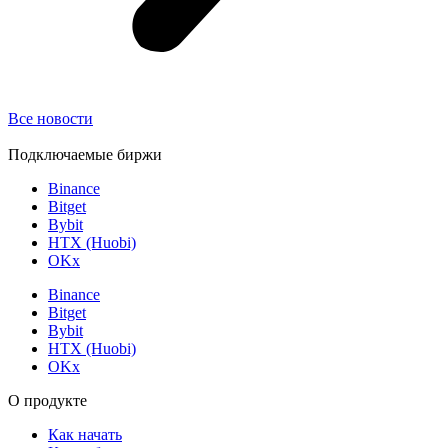
Все новости
Подключаемые биржи
Binance
Bitget
Bybit
HTX (Huobi)
OKx
Binance
Bitget
Bybit
HTX (Huobi)
OKx
О продукте
Как начать