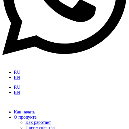
RU
EN
RU
EN
Как начать
О продукте
Как работает
Преимущества