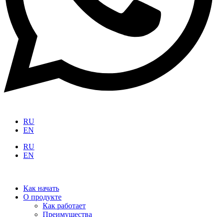
RU
EN
RU
EN
Как начать
О продукте
Как работает
Преимущества