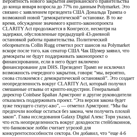
Вероятность нового закрытия американского правительства
до конца января возросла до 77% по данным Polymarket. Это
связано с заявлением президента США Дональда Трампа о
возможной новой “демократической” остановке. В то же
время, обсуждение значимого крипто-законопроекта
CLARITY Act продолжается в Конгрессе, несмотря на
задержки, обусловленные предыдущей 43-дневной
остановкой работы правительства. Политический
обозреватель Collin Rugg отметил рост шансов на Polymarket
вскоре после того, как сенатор США Чак Шумер заявил, что
демократы не будут поддерживать законопроект о
финансировании, если в него будет включено
финансирование для DHS. Президент Трамп не исключил
возможность очередного закрытия, говоря: “мы, вероятно,
снова столкнемся с демократической остановкой”. Это создает
неопределенность вокруг CLARITY Act, который получил
смешанные отзывы от крипто-индустрии. Генеральный
директор Coinbase Брайан Армстронг и другие руководители
отказались поддерживать проект. “Эта версия закона будет
хуже текущего статус-кво”, — отметил Армстронг. “Мы бы
предпочли вообще остаться без закона, чем получить плохой
закон”. Глава исследования Galaxy Digital Алекс Торн указал,
что есть неопределенность вокруг доходности стейблкоинов,
что банковское лобби считает угрозой для
конкурентоспособности сектора. Он добавил, что “еще 4-6