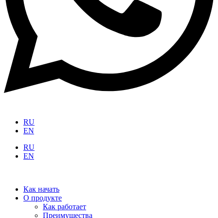
RU
EN
RU
EN
Как начать
О продукте
Как работает
Преимущества