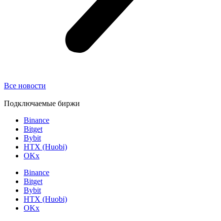
Все новости
Подключаемые биржи
Binance
Bitget
Bybit
HTX (Huobi)
OKx
Binance
Bitget
Bybit
HTX (Huobi)
OKx