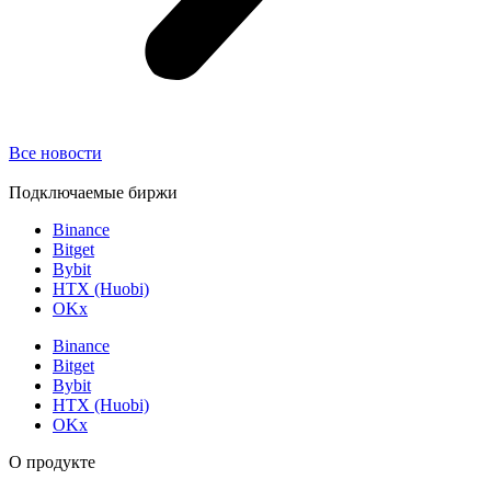
Все новости
Подключаемые биржи
Binance
Bitget
Bybit
HTX (Huobi)
OKx
Binance
Bitget
Bybit
HTX (Huobi)
OKx
О продукте