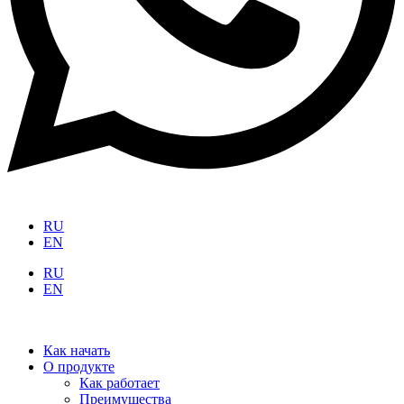
RU
EN
RU
EN
Как начать
О продукте
Как работает
Преимущества