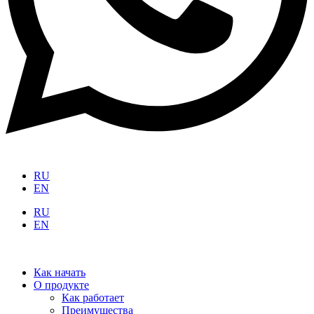
RU
EN
RU
EN
Как начать
О продукте
Как работает
Преимущества