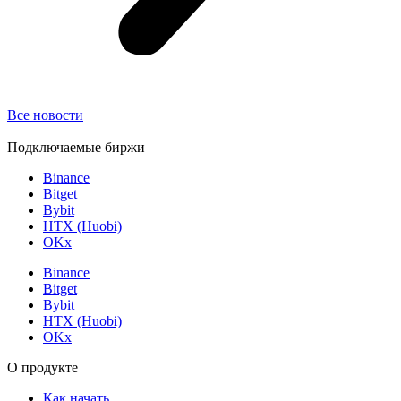
Все новости
Подключаемые биржи
Binance
Bitget
Bybit
HTX (Huobi)
OKx
Binance
Bitget
Bybit
HTX (Huobi)
OKx
О продукте
Как начать