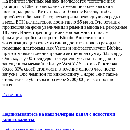
На криптовалютных рынках наблюдается “естественная
ротация” в Ether и альткоины, имеющие более высокий
потенциал роста. Киты продают больше Bitcoin, чтобы
приобрести больше Ether, несмотря на рекордную очередь на
выход ETH валидаторов, достигшую $5 млрд. Эта ротация
произошла на фоне увеличения времени вывода на рекордные
18 дней. Инвесторы ищут новые возможности после
фиксации прибыли от роста Bitcoin. Впоследствии
токенизация цифровых активов достигла нового рекорда с
помощью платформы Arx Veritas и инфраструктуры Blubird,
при этом было токенизировано активов на сумму $32 млрд.
Однако, 51,000 трейдеров потерпели убытки на недавно
запущенном мемкойне Kanye West YZY, который потерял
более 80% своей стоимости в течение одного часа после
запуска. Экс-чемпион по кикбоксингу Эндрю Тейт также
столкнулся с убытком в размере $700,000, играя против
токена.
Источник
Подписывайтесь на наш телеграм-канал с новостями
криптовалюты
Публикуем новости одни из первых