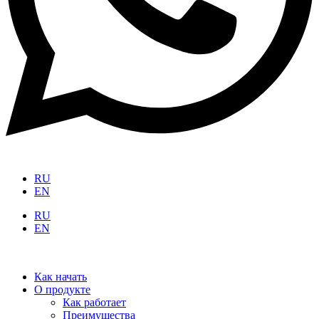
RU
EN
RU
EN
Как начать
О продукте
Как работает
Преимущества