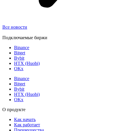
Все новости
Подключаемые биржи
Binance
Bitget
Bybit
HTX (Huobi)
OKx
Binance
Bitget
Bybit
HTX (Huobi)
OKx
О продукте
Как начать
Как работает
Преимущества