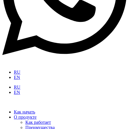
RU
EN
RU
EN
Как начать
О продукте
Как работает
Преимущества