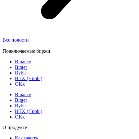
Все новости
Подключаемые биржи
Binance
Bitget
Bybit
HTX (Huobi)
OKx
Binance
Bitget
Bybit
HTX (Huobi)
OKx
О продукте
Как начать