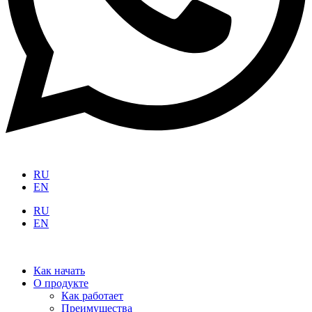
RU
EN
RU
EN
Как начать
О продукте
Как работает
Преимущества