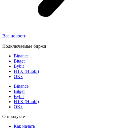
Все новости
Подключаемые биржи
Binance
Bitget
Bybit
HTX (Huobi)
OKx
Binance
Bitget
Bybit
HTX (Huobi)
OKx
О продукте
Как начать