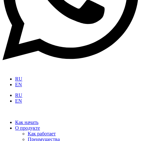
RU
EN
RU
EN
Как начать
О продукте
Как работает
Преимущества