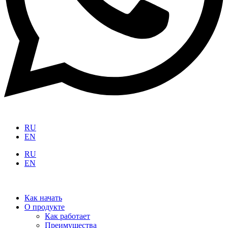
RU
EN
RU
EN
Как начать
О продукте
Как работает
Преимущества