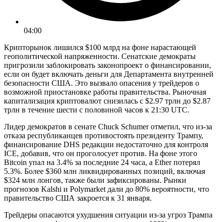
04:00
Крипторынок лишился $100 млрд на фоне нарастающей
геополитической напряженности. Сенатские демократы
пригрозили заблокировать законопроект о финансировании,
если он будет включать деньги для Департамента внутренней
безопасности США. Это вызвало опасения у трейдеров о
возможной приостановке работы правительства. Рыночная
капитализация криптовалют снизилась с $2.97 трлн до $2.87
трлн в течение шести с половиной часов к 21:30 UTC.
Лидер демократов в сенате Chuck Schumer отметил, что из-за
отказа республиканцев противостоять президенту Трампу,
финансирование DHS редакции недостаточно для контроля
ICE, добавив, что он проголосует против. На фоне этого
Bitcoin упал на 3.4% за последние 24 часа, а Ether потерял
5.3%. Более $360 млн ликвидированных позиций, включая
$324 млн лонгов, также были зафиксированы. Рынки
прогнозов Kalshi и Polymarket дали до 80% вероятности, что
правительство США закроется к 31 января.
Трейдеры опасаются ухудшения ситуации из-за угроз Трампа