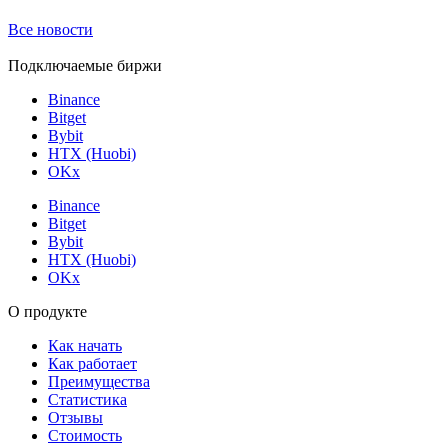
Все новости
Подключаемые биржи
Binance
Bitget
Bybit
HTX (Huobi)
OKx
Binance
Bitget
Bybit
HTX (Huobi)
OKx
О продукте
Как начать
Как работает
Преимущества
Статистика
Отзывы
Стоимость