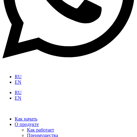
RU
EN
RU
EN
Как начать
О продукте
Как работает
Преимущества