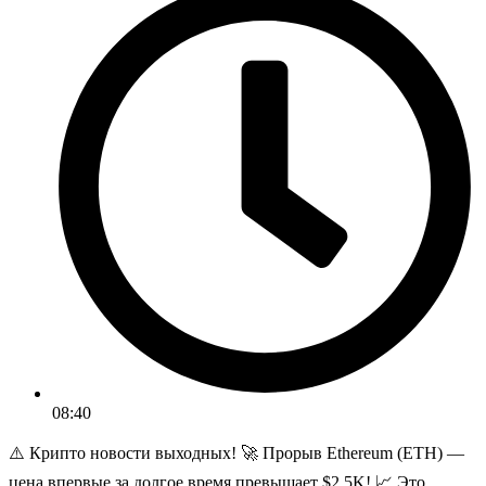
08:40
⚠️ Крипто новости выходных! 🚀 Прорыв Ethereum (ETH) —
цена впервые за долгое время превышает $2,5K! 📈 Это