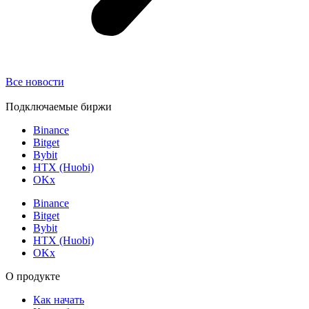
Все новости
Подключаемые биржи
Binance
Bitget
Bybit
HTX (Huobi)
OKx
Binance
Bitget
Bybit
HTX (Huobi)
OKx
О продукте
Как начать