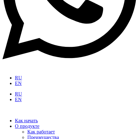
RU
EN
RU
EN
Как начать
О продукте
Как работает
Преимущества