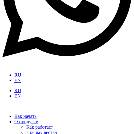
RU
EN
RU
EN
Как начать
О продукте
Как работает
Преимущества