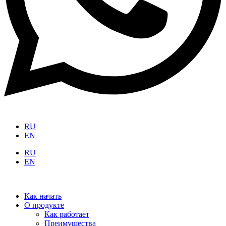
RU
EN
RU
EN
Как начать
О продукте
Как работает
Преимущества