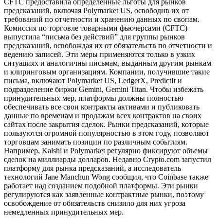
CFTC предоставила определенные льготы для рынков
предсказаний, включая Polymarket US, освободив их от
требований по отчетности и хранению данных по свопам.
Комиссия по торговле товарными фьючерсами (CFTC)
выпустила “письма без действий” для группы рынков
предсказаний, освобождая их от обязательств по отчетности и
ведению записей. Эти меры применяются только в узких
ситуациях и аналогичны письмам, выданным другим рынкам
и клиринговым организациям. Компании, получившие такие
письма, включают Polymarket US, LedgerX, PredictIt и
подразделение биржи Gemini, Gemini Titan. Чтобы избежать
принудительных мер, платформы должны полностью
обеспечивать все свои контракты активами и публиковать
данные по временам и продажам всех контрактов на своих
сайтах после закрытия сделок. Рынки предсказаний, которые
пользуются огромной популярностью в этом году, позволяют
торговцам занимать позиции по различным событиям.
Например, Kalshi и Polymarket регулярно фиксируют объемы
сделок на миллиарды долларов. Недавно Crypto.com запустил
платформу для рынка предсказаний, а исследователь
технологий Jane Manchun Wong сообщил, что Coinbase также
работает над созданием подобной платформы. Эти рынки
регулируются как заявленные контрактные рынки, поэтому
освобождение от обязательств снизило для них угроза
немедленных принудительных мер.