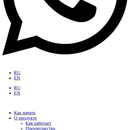
RU
EN
RU
EN
Как начать
О продукте
Как работает
Преимущества