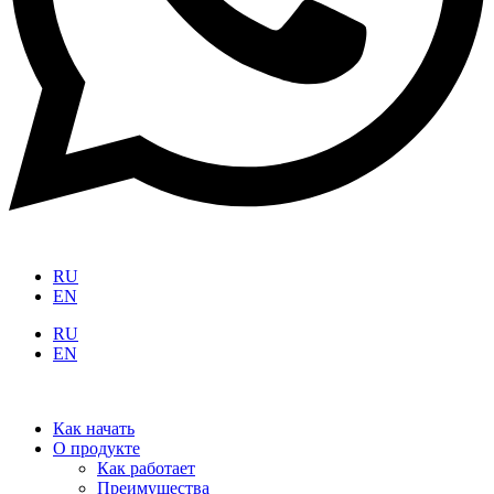
RU
EN
RU
EN
Как начать
О продукте
Как работает
Преимущества