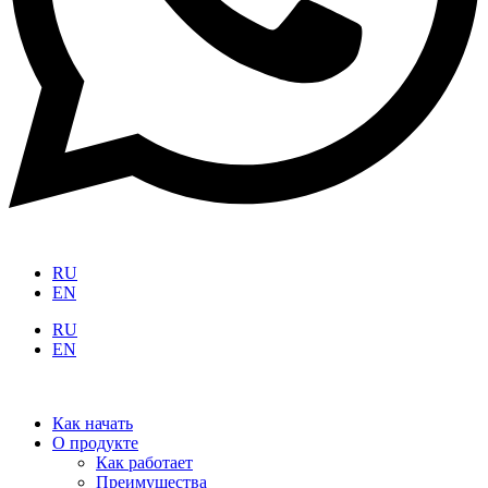
RU
EN
RU
EN
Как начать
О продукте
Как работает
Преимущества