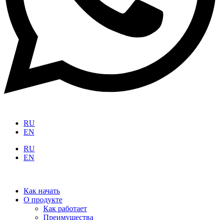
RU
EN
RU
EN
Как начать
О продукте
Как работает
Преимущества