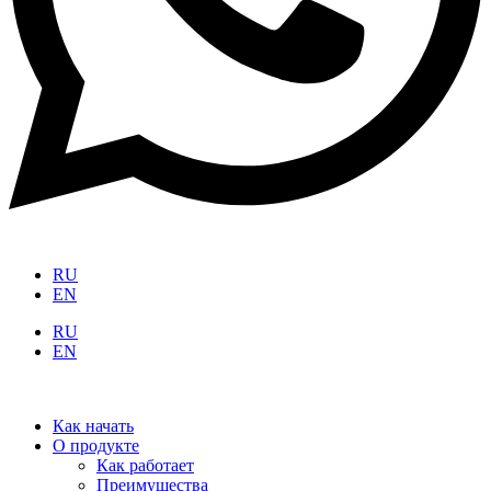
RU
EN
RU
EN
Как начать
О продукте
Как работает
Преимущества