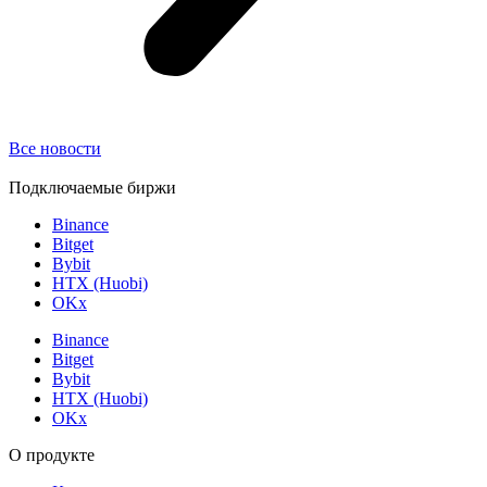
Все новости
Подключаемые биржи
Binance
Bitget
Bybit
HTX (Huobi)
OKx
Binance
Bitget
Bybit
HTX (Huobi)
OKx
О продукте