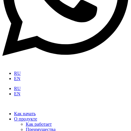
RU
EN
RU
EN
Как начать
О продукте
Как работает
Преимущества