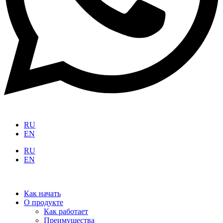
RU
EN
RU
EN
Как начать
О продукте
Как работает
Преимущества