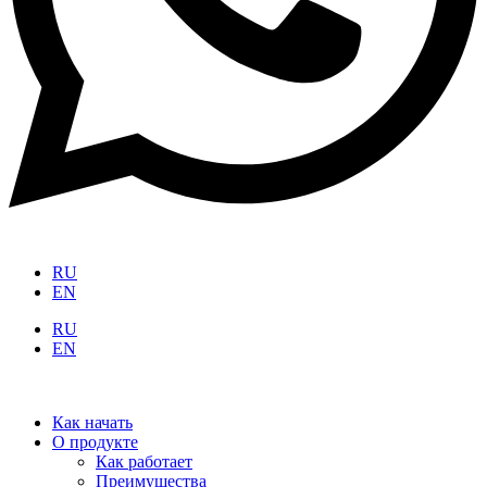
RU
EN
RU
EN
Как начать
О продукте
Как работает
Преимущества