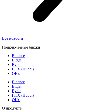
Все новости
Подключаемые биржи
Binance
Bitget
Bybit
HTX (Huobi)
OKx
Binance
Bitget
Bybit
HTX (Huobi)
OKx
О продукте