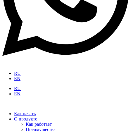
RU
EN
RU
EN
Как начать
О продукте
Как работает
Преимущества