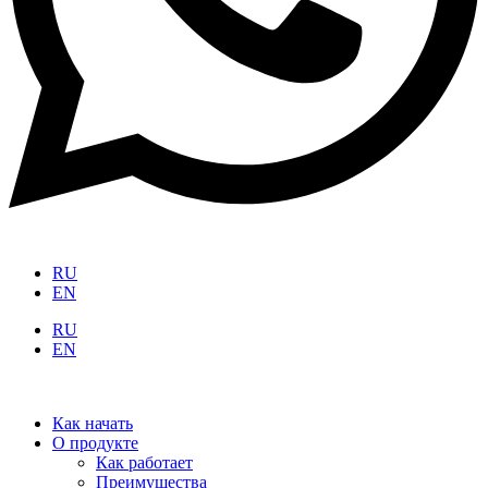
RU
EN
RU
EN
Как начать
О продукте
Как работает
Преимущества